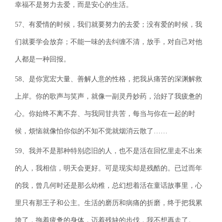
幸福不是努力去爱，而是安心的生活。
57、有爱情的时候，我们就要努力的去爱；没有爱的时候，我
们就要学会放弃；不能一味的去纠缠不清，放手，对自己对他
人都是一种回报。
58、是你宽宏大量、善解人意的性格，把我从痛苦的深渊解救
上岸。你的歌声与笑声，就像一副灵丹妙药，治好了我疲惫的
心。你始终不离不弃、与我同甘共苦，每当与你在一起的时
候，烦恼就像怕你似的不知不觉就烟消云散了……
59、我并不是那种特别恋旧的人，也不是活在回忆里走不出来
的人，我相信，明天会更好。可是现实却是残酷的。已过而年
的我，曾几何时还是那么幼稚，总幻想着活在童话故事里，心
里只有那王子和公主。生活的磨历和病痛的折磨，终于把我累
垮了，拖着疲惫的身体，迈着残缺的步伐，我不想再走了。