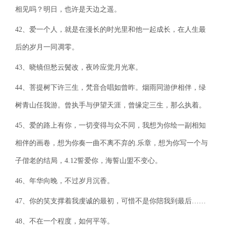
相见吗？明日，也许是天边之遥。
42、爱一个人，就是在漫长的时光里和他一起成长，在人生最
后的岁月一同凋零。
43、晓镜但愁云鬓改，夜吟应觉月光寒。
44、菩提树下许三生，梵音合唱如曾昨。烟雨同游伊相伴，绿
树青山任我游。曾执手与伊望天涯，曾缘定三生，那么执着。
45、爱的路上有你，一切变得与众不同，我想为你绘一副相知
相伴的画卷，想为你奏一曲不离不弃的.乐章，想为你写一个与
子偕老的结局，4.12誓爱你，海誓山盟不变心。
46、年华向晚，不过岁月沉香。
47、你的笑支撑着我虔诚的最初，可惜不是你陪我到最后……
48、不在一个程度，如何平等。