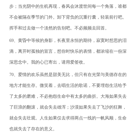
步；当光阴中的生机再现，春风会沐渡世间每一个角落，谁都
不会被隔在季节的门外。卸下背负的沉重行囊，轻装前行吧。
挥手和过去做一个淡然的告别吧。不必频频去回首。
69、黄昏中等候的身影，长夜里永恒的期待，寂寞时想思的泪
滴，离开时孤独的宣言，想你时快乐的表情，都浓缩在一份深
深思念中。我的心已寄出，请用爱签收。
70、爱情的欢乐虽然是甜美无比，但只有在光荣与美德存在的
地方才能生存。微笑着，去唱生活的歌谣，不要埋怨生活给予
了太多的磨难，不必抱怨生命中有太多的曲折。大海如果失去
了巨浪的翻滚，就会失去雄浑；沙漠如果失去了飞沙的狂舞，
就会失去壮观。人生如果仅去求得两点一线的一帆风顺，生命
也就失去了存在的意义。