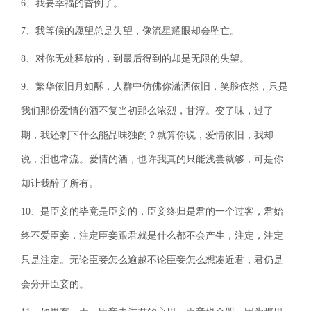
6、我要幸福的昏倒了。
7、我等候的愿望总是失望，像流星耀眼却会坠亡。
8、对你无处释放的，到最后得到的却是无限的失望。
9、繁华依旧月如酥，人群中仿佛你潇洒依旧，笑脸依然，只是
我们那份爱情的酒不复当初那么浓烈，甘淳。变了味，过了
期，我还剩下什么能品味独酌？就算你说，爱情依旧，我却
说，泪也常流。爱情的酒，也许我真的只能浅尝就够，可是你
却让我醉了所有。
10、是臣妾的毕竟是臣妾的，臣妾终归是君的一个过客，君始
终不爱臣妾，注定臣妾跟君就是什么都不会产生，注定，注定
只是注定。无论臣妾怎么逾越不论臣妾怎么想凑近君，君仍是
会分开臣妾的。