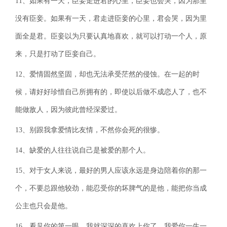
11、如果有一天，臣妾走进君的心里，臣妾也会哭，因为那里
没有臣妾。如果有一天，君走进臣妾的心里，君会哭，因为里
面全是君。臣妾以为只要认真地喜欢，就可以打动一个人，原
来，只是打动了臣妾自己。
12、爱情固然坚固，却也无法承受茫然的侵蚀。在一起的时
候，请好好珍惜自己所拥有的，即使以后做不成恋人了，也不
能做敌人，因为彼此曾经深爱过。
13、别跟我拿爱情比友情，不然你会死的很惨。
14、缺爱的人往往说自己是被爱的那个人。
15、对于女人来说，最好的男人应该永远是身边陪着你的那一
个，不要总跟他较劲，能忍受你的坏脾气的是他，能把你当成
公主也只会是他。
16、看见你的第一眼，我就深深的喜欢上你了。我爱你一生一