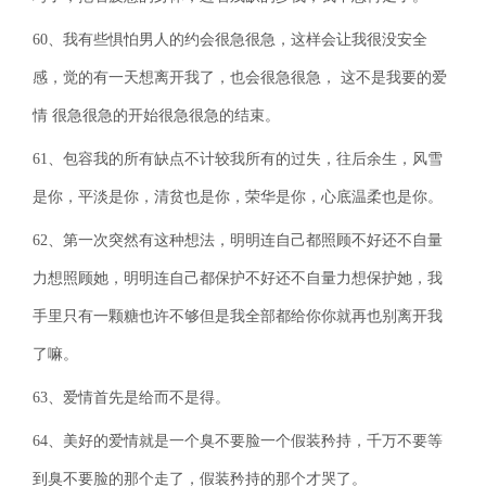
60、我有些惧怕男人的约会很急很急，这样会让我很没安全
感，觉的有一天想离开我了，也会很急很急， 这不是我要的爱
情 很急很急的开始很急很急的结束。
61、包容我的所有缺点不计较我所有的过失，往后余生，风雪
是你，平淡是你，清贫也是你，荣华是你，心底温柔也是你。
62、第一次突然有这种想法，明明连自己都照顾不好还不自量
力想照顾她，明明连自己都保护不好还不自量力想保护她，我
手里只有一颗糖也许不够但是我全部都给你你就再也别离开我
了嘛。
63、爱情首先是给而不是得。
64、美好的爱情就是一个臭不要脸一个假装矜持，千万不要等
到臭不要脸的那个走了，假装矜持的那个才哭了。