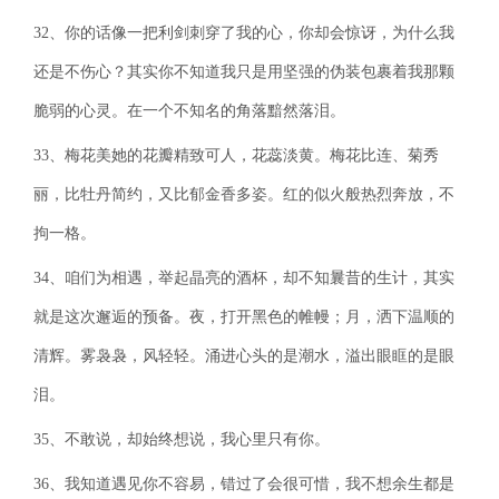
32、你的话像一把利剑刺穿了我的心，你却会惊讶，为什么我
还是不伤心？其实你不知道我只是用坚强的伪装包裹着我那颗
脆弱的心灵。在一个不知名的角落黯然落泪。
33、梅花美她的花瓣精致可人，花蕊淡黄。梅花比连、菊秀
丽，比牡丹简约，又比郁金香多姿。红的似火般热烈奔放，不
拘一格。
34、咱们为相遇，举起晶亮的酒杯，却不知曩昔的生计，其实
就是这次邂逅的预备。夜，打开黑色的帷幔；月，洒下温顺的
清辉。雾袅袅，风轻轻。涌进心头的是潮水，溢出眼眶的是眼
泪。
35、不敢说，却始终想说，我心里只有你。
36、我知道遇见你不容易，错过了会很可惜，我不想余生都是