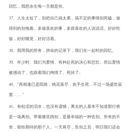
回忆，我想余生每一天都是你。
37、人生太短了，别把自己搞太累，搞不定的事情别死磕，做
得到的别拖着。多做喜欢的事，多跟喜欢的人说说话。好好吃
饭，好好睡觉，好好活着。
38、我用我的所有，拼命的记录下，我们在一起时的回忆。
39、年少时、我们为爱情、有种赴死的决心和悲壮。所以爱情
被感动了、也跟着我们殉情了、死掉了。
40、"再相逢已是陌路，桃花落尽，执手生死，不过一场盛世寂
寞…… "
41、有枯涩的泪水，也没有遗憾，离去的人基本不知道那行将
是一场离别。带着微笑阔别，是最幸福的一种告别。所有的不
舍，留给期待的那个人。一天将尽，告别之后，明日我们还会