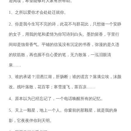
迎阅读，希望能够对大家有所帮助。
1、之所以爱你才会处处迁就你。
2、你是我今生写不完的诗，此花不与群花比，只想做一个安静
的女子，用我的笔和柔情为你写诗到白头。墨韵留香，字里行
间却是蚀骨香气。平铺的信笺没有沉淀的书香，弥漫的是久违
的软筋散，再也握不住心爱的笔，无力散落，一泓泪眼清
泉……
3、谁的承诺？泪洒江湖，肝肠断；谁的谎言？落满尘埃，沫颜
改。残叶落散，花百零；寒雪漫飞，茶百凉……
4、原本以为已经忘记了，一个电话唤醒所有的记忆。
5、天上一颗星，地上一个人。你窗前的那颗星，就是我的身
影，它夜夜伴你到天明。