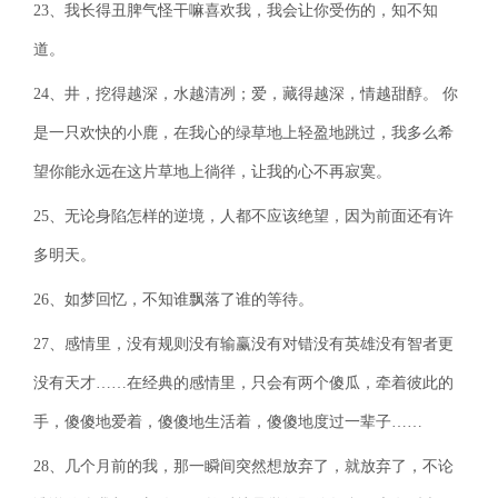
23、我长得丑脾气怪干嘛喜欢我，我会让你受伤的，知不知
道。
24、井，挖得越深，水越清冽；爱，藏得越深，情越甜醇。 你
是一只欢快的小鹿，在我心的绿草地上轻盈地跳过，我多么希
望你能永远在这片草地上徜徉，让我的心不再寂寞。
25、无论身陷怎样的逆境，人都不应该绝望，因为前面还有许
多明天。
26、如梦回忆，不知谁飘落了谁的等待。
27、感情里，没有规则没有输赢没有对错没有英雄没有智者更
没有天才……在经典的感情里，只会有两个傻瓜，牵着彼此的
手，傻傻地爱着，傻傻地生活着，傻傻地度过一辈子……
28、几个月前的我，那一瞬间突然想放弃了，就放弃了，不论