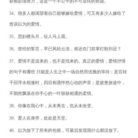
获都必须努力，这是一个不公平的不可逆转的命题。
34、很多人都渴望着自己能够嫁给爱情，可又有多少人嫁给了
曾误以为的爱情。
35、思妇楼头月，征人马上霜。
36、曾经的誓言，早已风轻云淡，谁还在门前掌灯盼归还？
37、爱情不是追来的，也不是找来的。真正的爱情，爱情抒情
的句子有哪些 只能是人生之中一场自然而优雅的等待；是百转
千回萍水相逢时，四目相遇怦然心动的声音；是疲惫旅途中，
不期然飘落在你手心的一叶脉脉相通的柔情。
38、你像在我心中，从未离去，也从未改变。
39、爱人在身旁，处处是天堂。
40、以为放下了所有的包袱，可最后发现我什么都没放下。