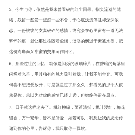
5、今生与你，依然是我未曾看破的红尘因果。指尖流逝的缱
绻，残留一些爱一些痴一些不舍，于心底浅浅停驻却深深依
恋。一份被绞的支离破碎的感情，终究会在心里留有一道无法
释怀的痕，就让那过往随着尘烟，淡淡的飘逝于素笺水墨，把
这份疼痛而又甜蜜的交集留作回忆。
6、那些过往的回忆，就像是闪烁的玻璃碎片，在昏暗的角落里
闪烁着光芒，用其独有的魅力吸引着我，让我不能舍弃。可我
何尝不想把爱放开，可是就是过了那么久，梦看见的那个人依
然是你，总以为对你的感情已经走远，但始终停留在原点。
7、日子就这样老去了。桃红柳绿，菡萏清挺，枫叶浸红，梅花
留香，万千繁华，皆不是所爱，如若可以，我想让我的思念传
递到你的心里，告诉你，我只取你一瓢饮。