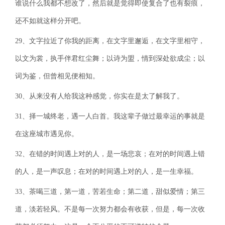
谁说什么我都不想改了，然后就是觉得即使复合了也有裂痕，
还不如就这样分开吧。
29、文字拉近了你我的距离，在文字里邂逅，在文字里相守，
以文为裳，执手伴君红尘舞；以诗为盟，情到深处欲成尘；以
词为鉴，但曾相见便相知。
30、从来没有人给我这种感觉，你实在是太了解我了。
31、择一城终老，遇一人白首。我这辈子做过最幸运的事就是
在这座城市遇见你。
32、在错的时间遇上对的人，是一场悲哀；在对的时间遇上错
的人，是一声叹息；在对的时间遇上对的人，是一生幸福。
33、茶喝三道，第一道，苦若生命；第二道，甜似爱情；第三
道，淡若轻风。不是每一次努力都会有收获，但是，每一次收