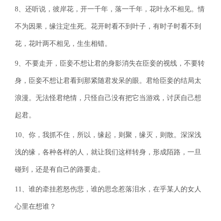
8、还听说，彼岸花，开一千年，落一千年，花叶永不相见。情
不为因果，缘注定生死。花开时看不到叶子，有时子时看不到
花，花叶两不相见，生生相错。
9、不要走开，臣妾不想让君的身影消失在臣妾的视线，不要转
身，臣妾不想让君看到那紧随君发呆的眼。君给臣妾的结局太
浪漫。无法怪君绝情，只怪自己没有把它当游戏，讨厌自己想
起君。
10、你，我抓不住，所以，缘起，则聚，缘灭，则散。深深浅
浅的缘，各种各样的人，就让我们这样转身，形成陌路，一旦
碰到，还是有自己的路要走。
11、谁的牵挂惹怒伤悲，谁的思念惹落泪水，在乎某人的女人
心里在想谁？