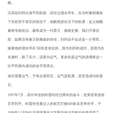
梯。
汉高祖刘邦出身平民阶级，担任过泗水亭长，在当时秦朝暴政
下百姓苦不堪言的情况下，他毅然抓住当下的机遇，起义推翻
秦朝专政统治，最终成为一代君王，彪炳史册。我们不禁在
想，如果没有秦王朝暴政的存在，刘邦会不会还是一介草民，
做着他的泗水亭长?回答是肯定的，因为刘邦的成功，是因为生
在逢时，除了实力，还因为运气。更多的是运气的浪潮将这一
位平民推向成功的金字塔塔尖。
成功需要运气，于有志者而言，运气是机遇，是登顶成功的基
石。
1997年7月，高中毕业的时霞玲经过两年的奋斗，把美容美发枝
艺学到手。时霞玲凭着过人的枝艺打败600多名竞争对手，于
1999年12月到位于美国著名大学斯坦福大学附近的美容馆工