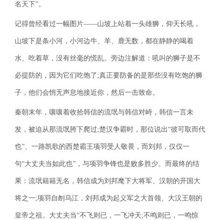
名天下”。
记得曾经看过一幅图片——山坡上站着一头雄狮，仰天长吼，
山坡下是条小河，小河边牛、羊、鹿无数，都在静静的喝着
水、吃着草，没有丝毫的慌乱。旁边注解道：吼叫的狮子是不
必提防的，因为它们吃饱了;真正要防备的是那些没有吃饱的狮
子，他们会悄无声息地接近你，然后一击致命。
秦朝末年，嚷嚷着收拾韩信的流氓与韩信对峙，韩信一言未
发，被迫从那流氓胯下爬过;楚汉争霸时，那位说出“彼可取而代
也”、一路凯歌的西楚霸王项羽受人敬畏，而刘邦，仅仅一
句“大丈夫当如此也”，与项羽争锋也是败多胜少。而最终的结
果：流氓籍籍无名，韩信成为刘邦麾下大将军、汉朝的开国大
将之一;项羽自刎乌江，刘邦成为起义军之大首领、大汉王朝的
皇帝之祖。大丈夫当“不飞则已，一飞冲天;不鸣则已，一鸣惊