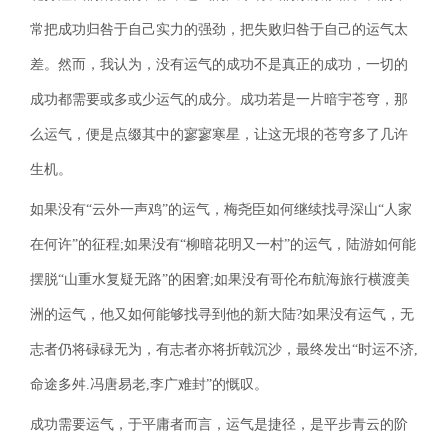
常把成功归咎于自己实力的强劲，把失败归咎于自己的运气太
差。然而，我认为，没有运气的成功不是真正的成功，一切的
成功都需要或多或少运气的成分。成功若是一片暗宇苍穹，那
么运气，便是点缀其中的寥寥寒星，让这无垠的苍穹多了几许
生机。
如果没有“云外一声鸡”的运气，梅尧臣如何继续找寻深山“人家
在何许”的征程;如果没有“柳暗花明又一村”的运气，陆游如何能
摆脱“山重水复疑无路”的困窘;如果没有哥伦布航海旅行横渡美
洲的运气，他又如何能够找寻到他的新大陆?如果没有运气，无
志者仍将碌碌无为，有志者亦将折戟沉沙，最终发出“时运不济,
命途多舛.冯唐易老,李广难封”的慨叹。
成功需要运气，于平庸者而言，运气是捷径，是平步青云的阶