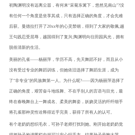
初陶渊明没有远离尘嚣，有何来“采菊东篱下，悠然见南山”?没
有任何一个角度是坐享其成，只有选择正确的角度，才会先难
后获。曼德拉打开了20xx年的心灵禁锢，得到了大家的敬佩;越
王勾践忍受屈辱，越国得到了复兴;陶渊明向往田园风光，拥有
脱俗清新的生活。
美丽的孔雀——杨丽萍，学历不高，先天舞蹈不好，而且从小
没有受过专业的舞蹈训练，但她依旧选择了舞蹈生涯，成为
了“非专业”的民族舞第一人。为什么呢?——因为杨丽萍选择了
正确的角度，艰苦奋斗地练舞、不在乎别人的言语与目光，最
终在春晚舞台上一舞成名、柔美的舞姿，妖娆灵活的纤纤细手
将孔雀那种灵性诠释得近乎完美，获得了所有人的认可。
有个老奶奶想织毛衣，可孙子老师打扰到她。刚开始老奶奶觉
得把孙子抱进围栏中就可以安心织毛衣，结果孙子号啕大哭，