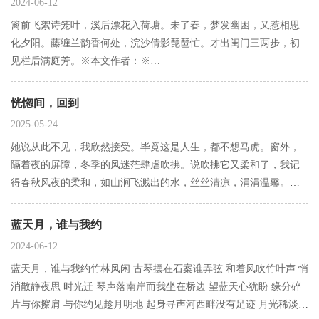
2024-06-12
篱前飞絮诗笼叶，溪后漂花入荷塘。未了春，梦发幽困，又惹相思
化夕阳。藤缠兰韵香何处，浣沙倩影琵琶忙。才出闺门三两步，初
见栏后满庭芳。※本文作者：※…
恍惚间，回到
2025-05-24
她说从此不见，我欣然接受。毕竟这是人生，都不想马虎。窗外，
隔着夜的屏障，冬季的风迷茫肆虐吹拂。说吹拂它又柔和了，我记
得春秋风夜的柔和，如山涧飞溅出的水，丝丝清凉，涓涓温馨。带
着醒世无华，叮嘱我也叮嘱每一个心间灵魂，剩下的无需紧握。你
说潜移默化，我说时过境迁。但有一天，我还会回到这山间温存。※
蓝天月，谁与我约
本文作者…
2024-06-12
蓝天月，谁与我约竹林风闲 古琴摆在石案谁弄弦 和着风吹竹叶声 悄
消散静夜思 时光迁 琴声落南岸而我坐在桥边 望蓝天心犹盼 缘分碎
片与你擦肩 与你约见趁月明地 起身寻声河西畔没有足迹 月光稀淡琴