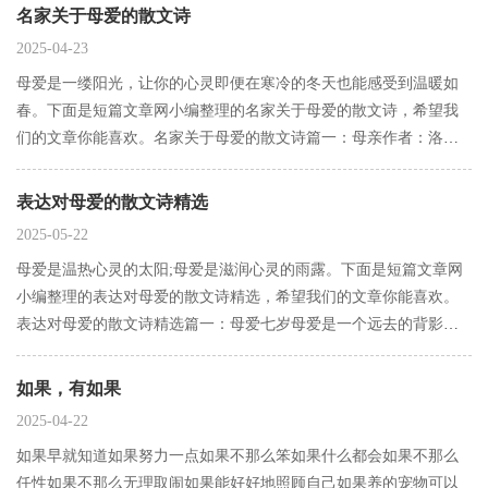
春阳光温柔倾泻在你孩子般的脸庞在这春天的日子里回头看见叶子
名家关于母爱的散文诗
闪烁的清凉…
2025-04-23
母爱是一缕阳光，让你的心灵即便在寒冷的冬天也能感受到温暖如
春。下面是短篇文章网小编整理的名家关于母爱的散文诗，希望我
们的文章你能喜欢。名家关于母爱的散文诗篇一：母亲作者：洛夫
母亲卑微如青苔，庄严如晨曦，柔如江南的水声，坚如千年的寒
玉，举目时，她是皓皓明月，垂首时，她是莽莽大地。名家关于母
表达对母爱的散文诗精选
爱的散文诗篇…
2025-05-22
母爱是温热心灵的太阳;母爱是滋润心灵的雨露。下面是短篇文章网
小编整理的表达对母爱的散文诗精选，希望我们的文章你能喜欢。
表达对母爱的散文诗精选篇一：母爱七岁母爱是一个远去的背影留
给我的是无限的遐想八岁母爱是一个温暖的怀抱抚平我不安的心灵
十几岁母爱是谆谆的教诲导航着我成长的方向二十岁母爱是深深的
如果，有如果
期盼希冀…
2025-04-22
如果早就知道如果努力一点如果不那么笨如果什么都会如果不那么
任性如果不那么无理取闹如果能好好地照顾自己如果养的宠物可以