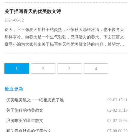
音犹悠然 蓝天醉容颜月栖水中央 木桨摇晃 鳞波微泛忽不觉 琴声已
断当我去时 偶然 与你擦肩没见你纤手抚古琴…
关于描写春天的优美散文诗
2024-06-12
春天，它不像夏天那样干枯炎热，不像秋天那样冷清，也不像冬天
那样寒冷。而春天是一个生气勃勃，充满活力的春天。下面短篇文
章网小编为大家带来关于描写春天的优美散文诗的内容，希望对你
有用。关于描写春天的优美散文诗篇一：春天，蝴蝶的思念你来了
没有任何形式上的预言如同打开的一扇门，一扇木头质地的门秘密
已不是秘密…
1
2
3
4
5
6
7
8
最近更新
9
下一页
优美唯美散文：一纸相思负了谁
02-02 15:11
关于旅程的精美散文
02-02 15:19
浪漫唯美的童年散文
02-02 15:06
有关春夏秋冬的优美散文
07-08 00:20