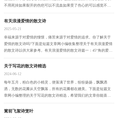
不用死掉如果裂开的伤疤可以不流血如果受了伤心的可以感觉不到
痛如果不用生活在回忆里如果不用害怕黑夜如果每一次的愿望都可
以实现如果每一次都能自己选择如果世没孤独如果没有欺骗如果没
有关浪漫爱情的散文诗
有离别如果…
2025-05-21
幸福来源于对爱情的憧憬，痛苦来源于对爱情的追求。你了解关于
爱情的散文诗吗?下面是短篇文章网小编收集整理关于有关浪漫爱情
的散文诗以供大家参考。有关浪漫爱情的散文诗篇一：45°角的爱情
作者：汤小丹都说，45°角仰望天空一半明媚，一半哀伤眼泪都不会
掉下来而如今，过了那些岁月我学会了直接对视…
关于写花的散文诗精选
2024-06-12
每年五月，粉白色的小精灵，便落满了世界，纷纷扬扬，飘飘洒
洒，无数的花瓣从天空飘落，所有的花瓣都在媲美。下面是短篇文
章网小编整理的关于写花的散文诗精选，希望我们的文章你能喜
欢。关于写花的散文诗精选篇一：枯木心中的那朵花时光像呼市昨
夜的雨水轻易地洗刷了青城的过去唯一留下的只是现在的一切还有
篱前飞絮诗笼叶
那枯木心中的那…