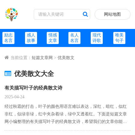
网站地图
励志
感人
情感
名人
现代
唯美
名言
故事
文章
名言
诗歌
句子
当前位置：
短篇文章网
>
优美散文
优美散文大全
有关描写叶子的经典散文诗
2025-04-24
经过秋霜的打击，叶子的颜色用语言难以表达，深红，暗红，似红
非红，似绿非绿，红中夹杂着绿，绿中又透着红。下面是短篇文章
网小编整理的有关描写叶子的经典散文诗，希望我们的文章你能喜
欢。有关描写叶子的经典散文诗篇一：叶子上的光芒作者：四季如