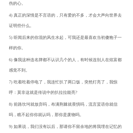
伤的心。
4) 真正的深情是不言语的，只有爱的不多，才会大声向世界去
证明些什么。
5) 听闻后来的你混的风生水起，可我还是最喜欢当初傻狍子一
样的你。
6) 像我这种连名牌都不认识几个的人，有时候连别人在炫富都
感觉不到。
7) 吃着吃着停电了，我连忙扒了两口饭，突然灯亮了，我惊
呼：莫非这就是传说中的扒拉拉能亮?
8) 前路坎坷就放弃吗，布满荆棘就畏惧吗，流言蜚语你就信
吗，瞧不起你你就认吗，那你是废物吗。
9) 如果说，我们没有以后，那请你不留余地的将我埋在记忆的