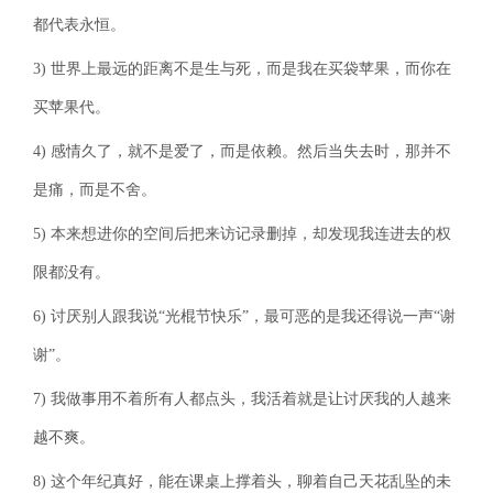
都代表永恒。
3) 世界上最远的距离不是生与死，而是我在买袋苹果，而你在
买苹果代。
4) 感情久了，就不是爱了，而是依赖。然后当失去时，那并不
是痛，而是不舍。
5) 本来想进你的空间后把来访记录删掉，却发现我连进去的权
限都没有。
6) 讨厌别人跟我说“光棍节快乐”，最可恶的是我还得说一声“谢
谢”。
7) 我做事用不着所有人都点头，我活着就是让讨厌我的人越来
越不爽。
8) 这个年纪真好，能在课桌上撑着头，聊着自己天花乱坠的未