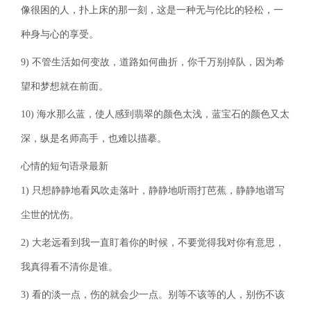
像很困的人，扑上床的那一刻，这是一种无与伦比的轻松，一
种身与心的享受。
9) 不管生活如何变故，道路如何曲折，你千万别掉队，因为希
望和梦想就在前面。
10) 海水那么蓝，使人感到翡翠的颜色太浅，蓝宝石的颜色又太
深，纵是名师高手，也难以描摹。
心情的短句语录最新
1) 只想静静地看风吹走落叶，静静地听雨打芭蕉，静静地谱写
尘世的忧伤。
2) 大老远看到我一直盯着你的时候，不要觉得我对你有意思，
我真得看不清你是谁。
3) 看的淡一点，伤的就会少一点。别等不该等的人，别伤不该