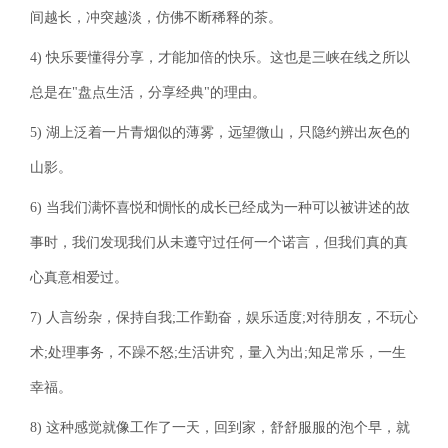
间越长，冲突越淡，仿佛不断稀释的茶。
4) 快乐要懂得分享，才能加倍的快乐。这也是三峡在线之所以
总是在"盘点生活，分享经典"的理由。
5) 湖上泛着一片青烟似的薄雾，远望微山，只隐约辨出灰色的
山影。
6) 当我们满怀喜悦和惆怅的成长已经成为一种可以被讲述的故
事时，我们发现我们从未遵守过任何一个诺言，但我们真的真
心真意相爱过。
7) 人言纷杂，保持自我;工作勤奋，娱乐适度;对待朋友，不玩心
术;处理事务，不躁不怒;生活讲究，量入为出;知足常乐，一生
幸福。
8) 这种感觉就像工作了一天，回到家，舒舒服服的泡个早，就