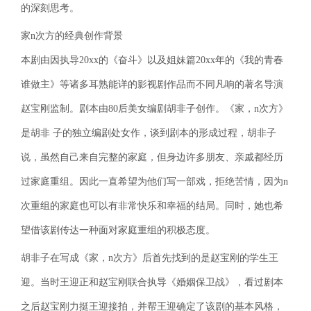
的深刻思考。
家n次方的经典创作背景
本剧由因执导20xx的《奋斗》以及姐妹篇20xx年的《我的青春
谁做主》等诸多耳熟能详的影视剧作品而不同凡响的著名导演
赵宝刚监制。剧本由80后美女编剧胡非子创作。《家，n次方》
是胡非 子的独立编剧处女作，谈到剧本的形成过程，胡非子
说，虽然自己来自完整的家庭，但身边许多朋友、亲戚都经历
过家庭重组。因此一直希望为他们写一部戏，拒绝苦情，因为n
次重组的家庭也可以有非常快乐和幸福的结局。同时，她也希
望借该剧传达一种面对家庭重组的积极态度。
胡非子在写成《家，n次方》后首先找到的是赵宝刚的学生王
迎。当时王迎正和赵宝刚联合执导《婚姻保卫战》，看过剧本
之后赵宝刚力挺王迎接拍，并帮王迎确定了该剧的基本风格，