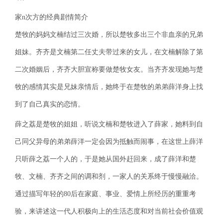
家n次方的经典剧情简介
楚牧的妈妈文楠结过三次婚，所以楚牧多出三个非血亲的兄弟
姐妹。齐齐是文楠第二任丈夫带过来的女儿，在文楠解除了第
二次婚姻后，齐齐大胆宣称要做楚牧女友。当齐齐发现她与楚
牧的感情其实是兄妹亲情后，她终于在楚牧的弟弟薛洋身上找
到了自己真实的恋情。
薛之荔是楚牧的姐姐，听说文楠和楚牧进入了薛家，她料到自
己同父异母的弟弟薛洋一定会因为抵触而闹事，在这世上薛洋
只听薛之荔一个人的，于是她从国外赶回来，成了薛洋和楚
牧、文楠、齐齐之间的调和剂，一家人的关系终于慢慢融洽。
通过描写年轻的80后在家庭、事业、爱情上所经历的重重考
验，来讲述这一代人积极向上的生活态度和对当前社会价值观