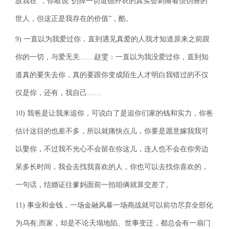
故我在”，你敢说“扔掉一切道德外衣的真实会刺痛看惯伪善的
世人，但这正是我存在的价值”，酷。
9) 一直以为我爱过你，直到遇见真爱的人我才知道原来之前跟
你的一切，与爱无关……赵雯：一直以为我没爱过你，直到知
道真的要失去你，真的要跟你变成陌生人才明白我错过的不仅
仅是你，还有，我自己……
10) 我爸是让我来追你，可说白了是追你们家的钱和实力，你爸
估计这目的也差不多，所以就痛快点儿，你要是愿意嫁我我可
以娶你，不过我不光心不会留在你这儿，连人也不会在你旁边
呆多长时间，我会去找我喜欢的人，你也可以去找你喜欢的，
一句话，结婚证往爹妈面前一拍咱俩就算交差了。
11) 事业和金钱，一场金融风暴一场商战就可以前功尽弃全部化
为乌有;而家，却是不论天塌地陷、世事变迁，都总会有一扇门