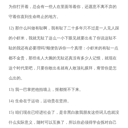
为你打开着，总会有一些人在里面等着你，还愿意不离不弃的
守着你直到生命终止的地方。
12) 那什么叫做有耻啊，我有耻了二十多年只不过是一人见人踩
的小虾米，我就无耻了这么一小下眼见就要出名了你说这耻不
耻的我还有必要理吗?顺便告诉你一个真理：小虾米的有耻一点
都不金贵，那些名人大腕的无耻还真没有多少人记恨，就现在
这个时代里吧，只要你敢出名就有人敢顶礼膜拜，甭管你是怎
么出的。
13) 我一巴掌把他拍墙上，抠都抠不下来。
14) 生命在于运动，运动贵在坚持。
15) 咱们现在已经进社会了，是非黑白敌我朋友这些词儿也就没
什么实际意义，随时可以互换了，所以你必须得学会拣对自己