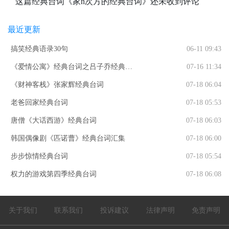
这篇经典台词《家n次方的经典台词》还未收到评论
最近更新
搞笑经典语录30句
06-11 09:43
《爱情公寓》经典台词之吕子乔经典语
07-16 11:34
录
《财神客栈》张家辉经典台词
07-18 06:04
老爸回家经典台词
07-18 05:53
唐僧《大话西游》经典台词
07-18 06:03
韩国偶像剧《匹诺曹》经典台词汇集
07-18 06:00
步步惊情经典台词
07-18 05:54
权力的游戏第四季经典台词
07-18 06:08
关于我们
联系我们
投诉建议
法律声明
免责声明