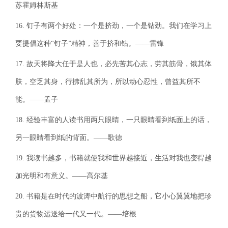
苏霍姆林斯基
16. 钉子有两个好处：一个是挤劲，一个是钻劲。我们在学习上
要提倡这种“钉子”精神，善于挤和钻。——雷锋
17. 故天将降大任于是人也，必先苦其心志，劳其筋骨，饿其体
肤，空乏其身，行拂乱其所为，所以动心忍性，曾益其所不
能。——孟子
18. 经验丰富的人读书用两只眼睛，一只眼睛看到纸面上的话，
另一眼睛看到纸的背面。——歌德
19. 我读书越多，书籍就使我和世界越接近，生活对我也变得越
加光明和有意义。——高尔基
20. 书籍是在时代的波涛中航行的思想之船，它小心翼翼地把珍
贵的货物运送给一代又一代。——培根