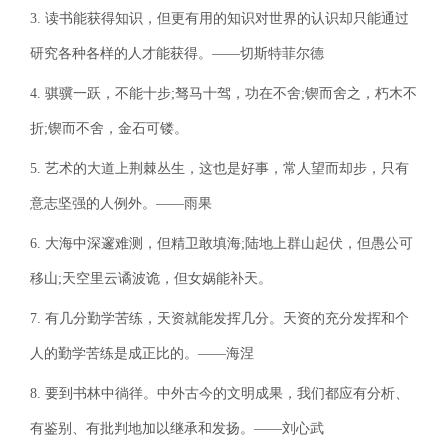
3. 读书能获得知识，但更有用的知识对世界的认识却只能通过
研究各种各样的人才能获得。——切斯特菲尔德
4. 骐骥一跃，不能十步;驽马十驾，功在不舍;锲而舍之，朽木不
折;锲而不舍，金石可镂。
5. 艺术的大道上荆棘丛生，这也是好事，常人望而却步，只有
意志坚强的人例外。——雨果
6. 大海中深邃难测，但精卫敢填海;陆地上群山起伏，但愚公可
移山;天空里云谲波诡，但女娲能补天。
7. 有几分勤学苦练，天资就能发挥几分。天资的充分发挥和个
人的勤学苦练是成正比的。——海涅
8. 要到书林中徜徉。中外古今的文明成果，我们都应有分析、
有鉴别、有批判地加以继承和发扬。——刘心武