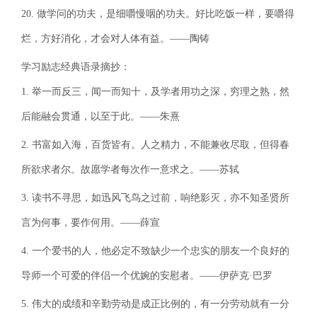
20. 做学问的功夫，是细嚼慢咽的功夫。好比吃饭一样，要嚼得
烂，方好消化，才会对人体有益。——陶铸
学习励志经典语录摘抄：
1. 举一而反三，闻一而知十，及学者用功之深，穷理之熟，然
后能融会贯通，以至于此。——朱熹
2. 书富如入海，百货皆有。人之精力，不能兼收尽取，但得春
所欲求者尔。故愿学者每次作一意求之。——苏轼
3. 读书不寻思，如迅风飞鸟之过前，响绝影灭，亦不知圣贤所
言为何事，要作何用。——薛宣
4. 一个爱书的人，他必定不致缺少一个忠实的朋友一个良好的
导师一个可爱的伴侣一个优婉的安慰者。——伊萨克·巴罗
5. 伟大的成绩和辛勤劳动是成正比例的，有一分劳动就有一分