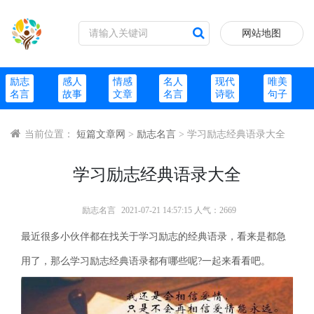
网站地图
励志
感人
情感
名人
现代
唯美
名言
故事
文章
名言
诗歌
句子
当前位置：
短篇文章网
>
励志名言
> 学习励志经典语录大全
学习励志经典语录大全
励志名言
2021-07-21 14:57:15 人气：2669
最近很多小伙伴都在找关于学习励志的经典语录，看来是都急
用了，那么学习励志经典语录都有哪些呢?一起来看看吧。