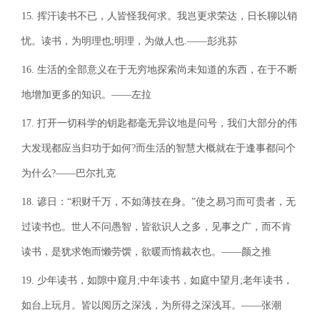
15. 挥汗读书不已，人皆怪我何求。我岂更求荣达，日长聊以销
忧。读书，为明理也;明理，为做人也.——彭兆荪
16. 生活的全部意义在于无穷地探索尚未知道的东西，在于不断
地增加更多的知识。——左拉
17. 打开一切科学的钥匙都毫无异议地是问号，我们大部分的伟
大发现都应当归功于如何?而生活的智慧大概就在于逢事都问个
为什么?——巴尔扎克
18. 谚日：“积财千万，不如薄技在身。”使之易习而可贵者，无
过读书也。世人不问愚智，皆欲识人之多，见事之广，而不肯
读书，是犹求饱而懒劳馔，欲暖而惰裁衣也。——颜之推
19. 少年读书，如隙中窥月;中年读书，如庭中望月;老年读书，
如台上玩月。皆以阅历之深浅，为所得之深浅耳。——张潮