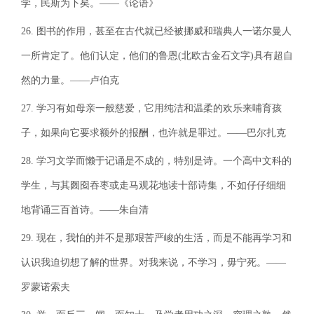
学，民斯为下矣。——《论语》
26. 图书的作用，甚至在古代就已经被挪威和瑞典人一诺尔曼人
一所肯定了。他们认定，他们的鲁恩(北欧古金石文字)具有超自
然的力量。——卢伯克
27. 学习有如母亲一般慈爱，它用纯洁和温柔的欢乐来哺育孩
子，如果向它要求额外的报酬，也许就是罪过。——巴尔扎克
28. 学习文学而懒于记诵是不成的，特别是诗。一个高中文科的
学生，与其囫囵吞枣或走马观花地读十部诗集，不如仔仔细细
地背诵三百首诗。——朱自清
29. 现在，我怕的并不是那艰苦严峻的生活，而是不能再学习和
认识我迫切想了解的世界。对我来说，不学习，毋宁死。——
罗蒙诺索夫