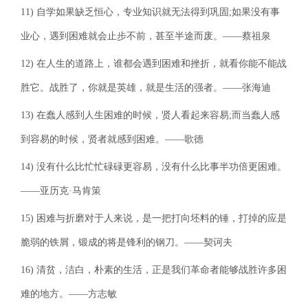
11) 自学如果缺乏恒心，专业知识就无法得到巩固;如果没有事
业心，遇到困难就会止步不前，甚至半途而废。——蔡祖泉
12) 在人生的道路上，谁都会遇到困难和挫折，就看你能不能战
胜它。战胜了，你就是英雄，就是生活的强者。——张海迪
13) 在蠢人感到人生困难的时候，贤人看起来容易;而当蠢人感
到容易的时候，贤者就感到困难。——歌德
14) 没有什么比忙忙碌碌更容易，没有什么比事半功倍更困难。
——亚历克·马肯策
15) 困难与折磨对于人来说，是一把打向坯料的锤，打掉的应是
脆弱的铁屑，锻成的将是锋利的钢刀。——契诃夫
16) 清贫，洁白，朴素的生活，正是我们革命者能够战胜许多困
难的地方。——方志敏