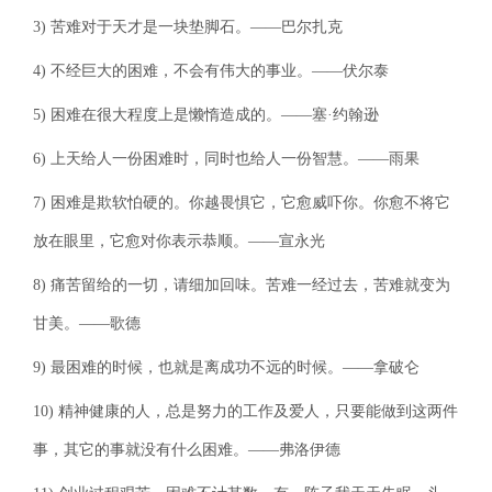
3) 苦难对于天才是一块垫脚石。——巴尔扎克
4) 不经巨大的困难，不会有伟大的事业。——伏尔泰
5) 困难在很大程度上是懒惰造成的。——塞·约翰逊
6) 上天给人一份困难时，同时也给人一份智慧。——雨果
7) 困难是欺软怕硬的。你越畏惧它，它愈威吓你。你愈不将它
放在眼里，它愈对你表示恭顺。——宣永光
8) 痛苦留给的一切，请细加回味。苦难一经过去，苦难就变为
甘美。——歌德
9) 最困难的时候，也就是离成功不远的时候。——拿破仑
10) 精神健康的人，总是努力的工作及爱人，只要能做到这两件
事，其它的事就没有什么困难。——弗洛伊德