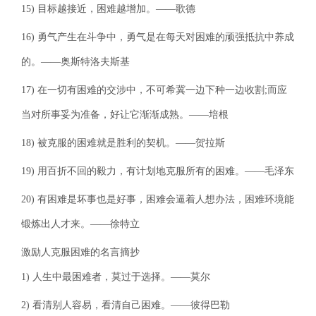
15) 目标越接近，困难越增加。——歌德
16) 勇气产生在斗争中，勇气是在每天对困难的顽强抵抗中养成
的。——奥斯特洛夫斯基
17) 在一切有困难的交涉中，不可希冀一边下种一边收割;而应
当对所事妥为准备，好让它渐渐成熟。——培根
18) 被克服的困难就是胜利的契机。——贺拉斯
19) 用百折不回的毅力，有计划地克服所有的困难。——毛泽东
20) 有困难是坏事也是好事，困难会逼着人想办法，困难环境能
锻炼出人才来。——徐特立
激励人克服困难的名言摘抄
1) 人生中最困难者，莫过于选择。——莫尔
2) 看清别人容易，看清自己困难。——彼得巴勒