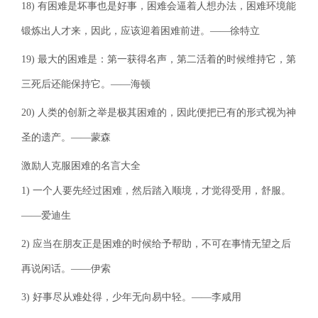
18) 有困难是坏事也是好事，困难会逼着人想办法，困难环境能
锻炼出人才来，因此，应该迎着困难前进。——徐特立
19) 最大的困难是：第一获得名声，第二活着的时候维持它，第
三死后还能保持它。——海顿
20) 人类的创新之举是极其困难的，因此便把已有的形式视为神
圣的遗产。——蒙森
激励人克服困难的名言大全
1) 一个人要先经过困难，然后踏入顺境，才觉得受用，舒服。
——爱迪生
2) 应当在朋友正是困难的时候给予帮助，不可在事情无望之后
再说闲话。——伊索
3) 好事尽从难处得，少年无向易中轻。——李咸用