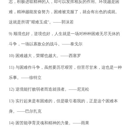
志，积极进取精神的人，却可以发挥相反的作用。环境越是困
难，精神越能发奋努力，困难被克服了，就会有出色的成就。
这就是所谓”艰难玉成“。——郭沫若
9) 顺境也好，逆境也好，人生就是一场对种种困难无尽无休的
斗争，一场以寡敌众的战斗。——泰戈尔
10) 困难越大，荣耀也越大。——西塞罗
11) 与困难作斗争，虽然要历尽艰苦，但苦尽甘来，这也是一种
乐事。——徐特立
12) 逆境能打败弱者而造就强者。——尼克松
13) 实行起来是有困难的，但是吸引着我的，正是这个困难本
身。——巴尔扎克
14) 困苦能孕育灵魂和精神的力量。——雨果