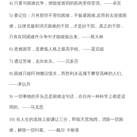
4) 只要与困难抗争，便能使孱弱的筋肉变得坚强。——卓宾
5) 要记住：只有那些不害怕困难，不躲避困难;反而前去迎接困
难，以便克服和消灭困难的干部，才是好干部。真正的干部，
只有在同困难作斗争中才能锻炼出来。——斯大林
6) 患难困苦，是磨炼人格之最高学校。——梁启超
7) 通过苦难，走向欢乐。——贝多芬
8) 困难只能吓倒懒汉懦夫，而胜利永远属于攀登高峰的人们。
——茅以升
9) 一切事物的开头总是困难这句话，在任何一种科学上都是适
用的。——马克思
10) 在人生的道路上能谦让三分，即能天宽地阔，消除一切困
难，解除一切纠葛。——戴尔·卡耐基