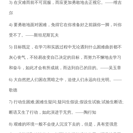
3) 在灾难而前不可屈服，而应更加勇敢地去正视它。——维吉
尔
4) 要勇敢地面对困难，免得它在你准备好之前踢你一脚，叫你
受不了。——斯坦尼斯瓦夫
5) 目标既定，在学习和实践过程中无论遇到什么困难曲折都不
灰心丧气，不轻易改变自己决定的目标，而努力不懈地去学习
和奋斗，如此才会有所成就，而达到自己的目的。——吴玉章
6) 大自然把人们困在黑暗之中，迫使人们永远向往光明。——
歌德
7) 行动生困难;困难生疑问;疑问生假设;假设生试验;试验生断语;
断语又生了行动，如此演进于无穷。——陶行知
8) 艰难的环境一般不会使人沉没下去的，但是，具有坚强意