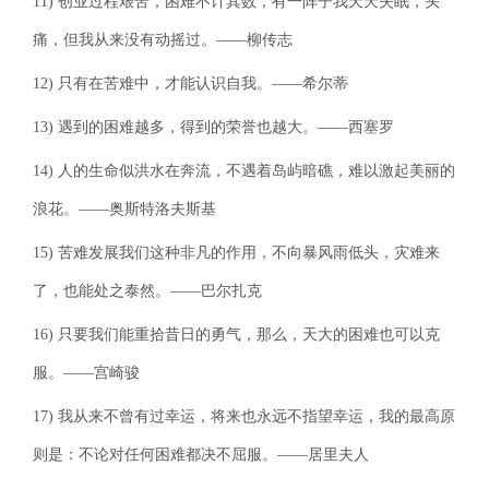
11) 创业过程艰苦，困难不计其数，有一阵子我天天失眠，头
痛，但我从来没有动摇过。——柳传志
12) 只有在苦难中，才能认识自我。——希尔蒂
13) 遇到的困难越多，得到的荣誉也越大。——西塞罗
14) 人的生命似洪水在奔流，不遇着岛屿暗礁，难以激起美丽的
浪花。——奥斯特洛夫斯基
15) 苦难发展我们这种非凡的作用，不向暴风雨低头，灾难来
了，也能处之泰然。——巴尔扎克
16) 只要我们能重拾昔日的勇气，那么，天大的困难也可以克
服。——宫崎骏
17) 我从来不曾有过幸运，将来也永远不指望幸运，我的最高原
则是：不论对任何困难都决不屈服。——居里夫人