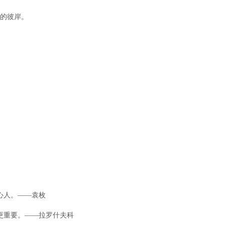
命的彼岸。
。
心人。——袁枚
屈更重要。——拉罗什夫科