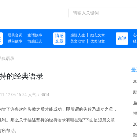
经典台词
童话故事
感悟人生
励志文章
心
人
情感
说说
事
文章
睡前故事
情感日志
美文欣赏
优美散文
经
经典语录
最
持的经典语录
2
11-17 06:15:24 人气：3614
饱尝了许多次的失败之后才能成功，即所谓的失败乃成功之母，
胜利。那么关于描述坚持的经典语录有哪些呢?下面是短篇文章
2
有所帮助。