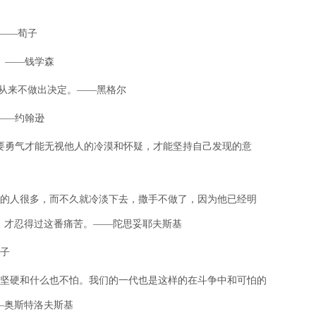
。——荀子
。——钱学森
人从来不做出决定。——黑格尔
——约翰逊
需要勇气才能无视他人的冷漠和怀疑，才能坚持自己发现的意
热心的人很多，而不久就冷淡下去，撒手不做了，因为他已经明
，才忍得过这番痛苦。——陀思妥耶夫斯基
孟子
才能坚硬和什么也不怕。我们的一代也是这样的在斗争中和可怕的
—奥斯特洛夫斯基