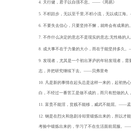
4. 天行健，君子以自强不息。——《周易》
5. 不积跬步，无以至千里;不积小流，无以成江海
6. 不要失去信心，只要坚持不懈，就终会有成果的
7. 不作什么决定的意志不是现实的意志;无性格的
8. 成大事不在于力量的大小，而在于能坚持多久。
9. 发现者，尤其是一个初出茅庐的年轻发现者，
志，并把研究继续下去。——贝弗里奇
10. 凡是新的事情在起头总是这样一来的，起初
白，不经过一番苦工是做不成的，而只有想做的人
11. 富贵不能淫，贫贱不能移，威武不能屈。——
12. 钢是在烈火和急剧冷却里锻炼出来的，所以
考验中锻炼出来的，学习了不在生活面前屈服。—