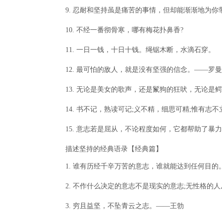
9. 忍耐和坚持虽是痛苦的事情，但却能渐渐地为
10. 不经一番彻骨寒，哪有梅花扑鼻香?
11. 一日一钱，十日十钱。绳锯木断，水滴石穿。
12. 最可怕的敌人，就是没有坚强的信念。——罗曼
13. 无论是美女的歌声，还是鬣狗的狂吠，无论
14. 书不记，熟读可记;义不精，细思可精;惟有志
15. 意志若是屈从，不论程度如何，它都帮助了暴
描述坚持的经典语录【经典篇】
1. 谁有历经千辛万苦的意志，谁就能达到任何目的
2. 不作什么决定的意志不是现实的意志;无性格的
3. 穷且益坚，不坠青云之志。——王勃