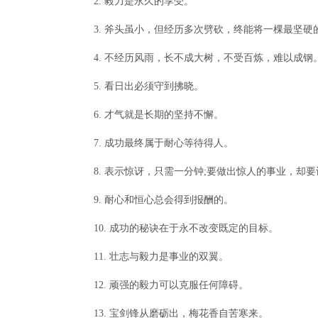
2. 毅力是永久的享受。
3. 斧头虽小，但经历多次劈砍，终能将一棵最坚硬
4. 不经历风雨，长不成大树，不受百炼，难以成钢
5. 看日出必须守到拂晓。
6. 才气就是长期的坚持不懈。
7. 成功最终属于耐心等待得人。
8. 表示惊讶，只需一分钟;要做出惊人的事业，却
9. 耐心和恒心总会得到报酬的。
10. 成功的秘诀在于永不改变既定的目标。
11. 壮志与毅力是事业的双翼。
12. 顽强的毅力可以克服任何障碍。
13. 宝剑锋从磨砺出，梅花香自苦寒来。