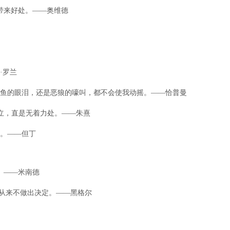
你带来好处。——奥维德
·罗兰
是鳄鱼的眼泪，还是恶狼的嚎叫，都不会使我动摇。——恰普曼
不立，直是无着力处。——朱熹
力。——但丁
。——米南德
人从来不做出决定。——黑格尔