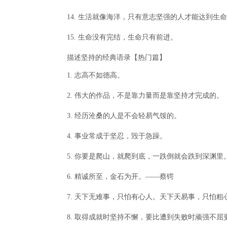
14. 生活就像海洋，只有意志坚强的人才能达到生
15. 生命没有完结，生命只有前进。
描述坚持的经典语录【热门篇】
1. 志高不如德高。
2. 伟大的作品，不是靠力量而是靠坚持才完成的。
3. 经历沧桑的人是不会轻易气馁的。
4. 事业常成于坚忍，毁于急躁。
5. 你要是爬山，就爬到底，一跌倒就会跌到深渊里
6. 精诚所至，金石为开。——蔡锷
7. 天下无难事，只怕有心人。天下天易事，只怕粗
8. 取得成就时坚持不懈，要比遭到失败时顽强不