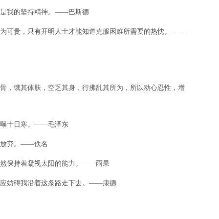
就是我的坚持精神。——巴斯德
作变为可贵，只有开明人士才能知道克服困难所需要的热忱。——
其筋骨，饿其体肤，空乏其身，行拂乱其所为，所以动心忍性，增
日曝十日寒。——毛泽东
不放弃。——佚名
光仍然保持着凝视太阳的能力。——雨果
都不应妨碍我沿着这条路走下去。——康德