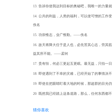
13. 告诉你使我达到目标的奥秘吧，我唯一的力量
14. 公共的利益，人类的福利，可以使可憎的工
佚名
15. 功崇惟志，业广惟勤。——佚名
16. 故天将降大任于是人也，必先苦其心志，劳
益其所不能。——孟轲
17. 贵有恒，何必三更起五更眠。最无益，只怕一
18. 即使遇到了不幸的灾难，已经开始了的事情决
19. 即使在把眼睛盯着大地的时候，那超群的目
20. 既然我已经踏上这条道路，那么，任何东西
猜你喜欢