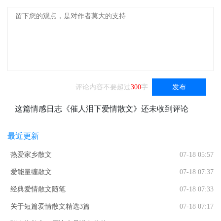
评论内容不要超过
300
字
发布
这篇情感日志《催人泪下爱情散文》还未收到评论
最近更新
热爱家乡散文
07-18 05:57
爱能量缠散文
07-18 07:37
经典爱情散文随笔
07-18 07:33
关于短篇爱情散文精选3篇
07-18 07:17