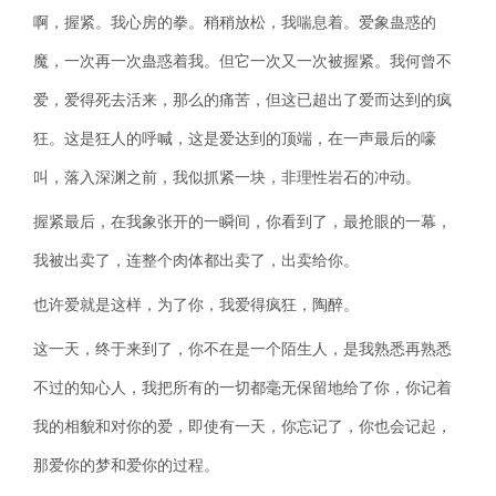
啊，握紧。我心房的拳。稍稍放松，我喘息着。爱象蛊惑的
魔，一次再一次蛊惑着我。但它一次又一次被握紧。我何曾不
爱，爱得死去活来，那么的痛苦，但这已超出了爱而达到的疯
狂。这是狂人的呼喊，这是爱达到的顶端，在一声最后的嚎
叫，落入深渊之前，我似抓紧一块，非理性岩石的冲动。
握紧最后，在我象张开的一瞬间，你看到了，最抢眼的一幕，
我被出卖了，连整个肉体都出卖了，出卖给你。
也许爱就是这样，为了你，我爱得疯狂，陶醉。
这一天，终于来到了，你不在是一个陌生人，是我熟悉再熟悉
不过的知心人，我把所有的一切都毫无保留地给了你，你记着
我的相貌和对你的爱，即使有一天，你忘记了，你也会记起，
那爱你的梦和爱你的过程。