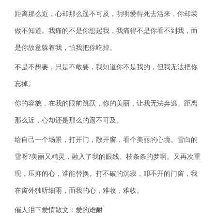
距离那么近，心却那么遥不可及，明明爱得死去活来，你却装
做不知道。我痛的不是你想起我，我痛得不是你看不到我，而
是你故意躲着我，怕我把你吃掉。
不是不想要，只是不敢要，我知道你不是我的，但我无法把你
忘掉。
你的容貌，在我的眼前跳跃，你的美丽，让我无法弃逃。距离
那么近，心却还是那么的遥不可及。
给自己一个场景，打开门，敞开窗，看个美丽的心境。雪白的
雪呀?美丽又精灵，融入了我的眼线。枝条条的梦啊。又再次重
现，压抑的心，谁能替换。打不破的沉寂，叩不开的门窗，我
在窗外独听细雨，而我的心，难收，难收。
催人泪下爱情散文：爱的难耐