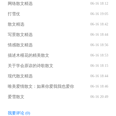
网络散文精选
06-16 18:12
打雪仗
06-16 19:05
散文精选
06-16 18:42
写景散文精选
06-16 18:44
情感散文精选
06-16 18:56
描述木槿花的精美散文
06-16 18:53
关于学会原谅的诗歌散文
06-16 18:15
现代散文精选
06-16 18:44
唯美爱情散文：如果你爱我我也爱你
06-16 18:46
爱雪散文
06-16 20:49
我要评论 (
0
)