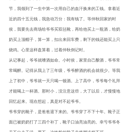
节，我领到了一生中第一次用自己的血汗换来的工钱。拿着近
近的四十五元钱，我急动万分：我有钱了。等仲秋回家的时
侯，我要先去商场给爷爷买双毡靴，再给他买上一瓶酒，给奶
奶买上顶帽子，算一算，扣出来回车费，剩下的钱还能买上只
烧鸡。心里这样盘算着，过着仲秋倒记时。
从记事起，爷爷就嗜酒如命。小时侯，家里自己酿酒，爷爷常
常喝醉。记得从我上了三年级，爷爷醉酒的机会就很少。等我
上了初中，爷爷就一天只喝一顿酒。上了高中，爷爷每个礼拜
才能喝上一杯酒。那时小，没注意这些，大了以后，才慢慢地
回忆起来。现在想起，真是对不起爷爷。
爷爷穿的靴子，是爸爸退下来的。爷爷穿了不下十年。靴子正
面已被奶奶打了三四个补丁，靴子口油亮油亮的。幸亏爷爷冬