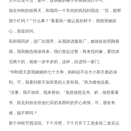
天不出去干活，要不，这铁般的靴子非将脚冻烂不可。
就在仲秋的前两天，和我同一个车间的风找到我说：“芬，能帮
我个忙吗？”"什么事？”看着风一脸认真的样子，我很替她担
心，急促的问。
风和我同岁，进厂比我早，从我踏进服装厂，她就处处照顾着
我，我和她也很谈得来。我们曾起过誓：将来找对象，要找弟
兄两个的，相差一岁半岁的，这样，好进同一家门。
“仲秋那天是我姥姥的七十大寿，妈妈说不论大小那天都必须
到。可，我看到那天加班里的人里有我。”风为难地说着。
“没事。我不加班。我来替你。”虽然很想见爷、奶，很想看看
爷、奶见到孙女给他们买的东西时的开心表情，可，朋友有
难，能不帮吗？
那个仲秋节我没回。下个月吧，下个月开了工资多给二老买点