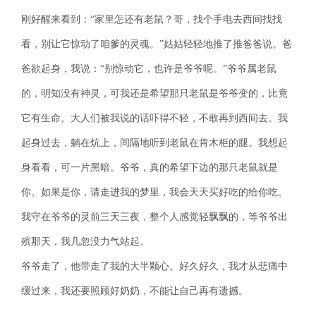
刚好醒来看到：“家里怎还有老鼠？哥，找个手电去西间找找
看，别让它惊动了咱爹的灵魂。”姑姑轻轻地推了推爸爸说。爸
爸欲起身，我说：“别惊动它，也许是爷爷呢。”爷爷属老鼠
的，明知没有神灵，可我还是希望那只老鼠是爷爷变的，比竟
它有生命。大人们被我说的话吓得不轻，不敢再到西间去。我
起身过去，躺在炕上，间隔地听到老鼠在肯木柜的腿。我想起
身看看，可一片黑暗。爷爷，真的希望下边的那只老鼠就是
你。如果是你，请走进我的梦里，我会天天买好吃的给你吃。
我守在爷爷的灵前三天三夜，整个人感觉轻飘飘的，等爷爷出
殡那天，我几忽没力气站起。
爷爷走了，他带走了我的大半颗心。好久好久，我才从悲痛中
缓过来，我还要照顾好奶奶，不能让自己再有遗撼。