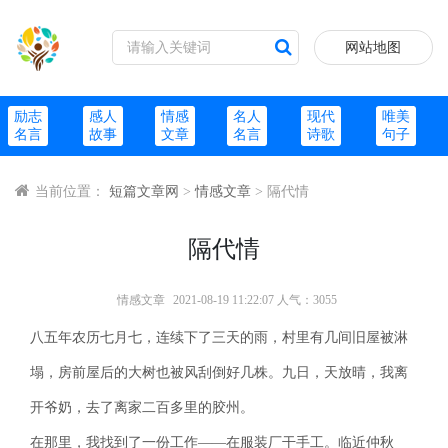
网站地图
励志
感人
情感
名人
现代
唯美
名言
故事
文章
名言
诗歌
句子
当前位置：
短篇文章网
>
情感文章
> 隔代情
隔代情
情感文章
2021-08-19 11:22:07 人气：3055
八五年农历七月七，连续下了三天的雨，村里有几间旧屋被淋
塌，房前屋后的大树也被风刮倒好几株。九日，天放晴，我离
开爷奶，去了离家二百多里的胶州。
在那里，我找到了一份工作——在服装厂干手工。临近仲秋