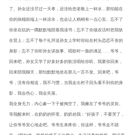
了。孙女还没尽过一天孝，还没给您老敬上一杯水，那怕能在
你的病榻前端上一杯凉水，也会让人稍稍有一点心安。忘不了
你坐在炕的一隅默默地陪着我读书；忘不了你做农活时把我驮
在背上；忘不了每个礼拜送孙女上学时你站在村头恋恋不舍的
身影；忘不了你听孙女讲故事、唱歌时一脸的满足……爷爷，
回来吧，孙女又学了好多好多的歌没唱给你听。我要你回来，
回来陪我聊天，那怕默默地坐在那儿一言不发。回来吧，爷
爷，没有你相送，我不习惯，当我走出村子回头看不到你的身
影，我会伤心，我会失落。
我全身无力，内心象一下子被掏空了。我瘫在了爷爷的灵前。
等我醒来时，在奶奶的怀里。奶奶劝我：“好孩子，不要哭了，
让你爷爷安心地走吧。爷爷生来疼你，你这样，爷爷走不踏