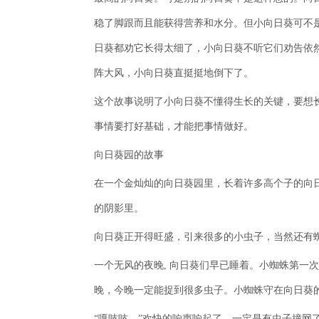
稳了脚跟而且能获得营养和水分。但小向日葵可不
日葵都劝它长得太细了，小向日葵不听它们劝告依
阵大风，小向日葵直挺挺地倒下了。
这个故事说明了小向日葵不懂得生长的关键，要想
事情要打好基础，才能把事情做好。
向日葵园的故事
在一个金灿灿的向日葵园里，长着许多高个子的向
的阴影里。
向日葵正开得旺盛，引来很多的小虫子，当然还有
一个无风的夜晚, 向日葵们早已睡着。小蜘蛛第一
晚，今晚一定能捉到很多虫子。小蜘蛛守在向日葵
“嘎吱吱。”欢快的响声响起了。一定是有虫子撞网