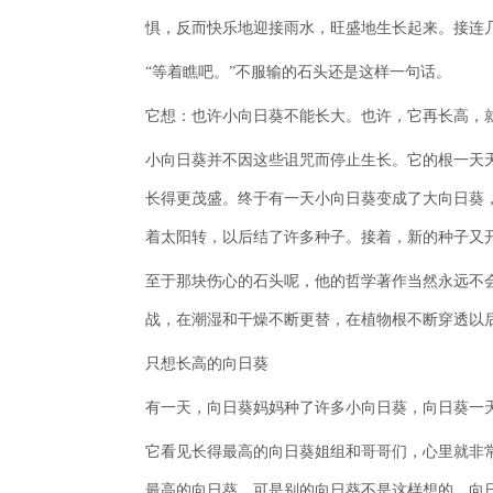
惧，反而快乐地迎接雨水，旺盛地生长起来。接连
“等着瞧吧。”不服输的石头还是这样一句话。
它想：也许小向日葵不能长大。也许，它再长高，
小向日葵并不因这些诅咒而停止生长。它的根一天
长得更茂盛。终于有一天小向日葵变成了大向日葵
着太阳转，以后结了许多种子。接着，新的种子又
至于那块伤心的石头呢，他的哲学著作当然永远不
战，在潮湿和干燥不断更替，在植物根不断穿透以
只想长高的向日葵
有一天，向日葵妈妈种了许多小向日葵，向日葵一
它看见长得最高的向日葵姐组和哥哥们，心里就非
最高的向日葵。可是别的向日葵不是这样想的。向