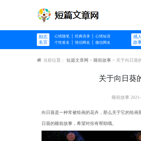
心情随笔
经典语录
心情短语
励志
感
名言
故
个性签名
情侣网名
微信网名
当前位置：
短篇文章网
>
睡前故事
> 关于向日葵
关于向日葵
睡前故事
2021-
向日葵是一种常被绘画的花卉，那么关于它的绘画
日葵的睡前故事，希望对你有帮助哦。