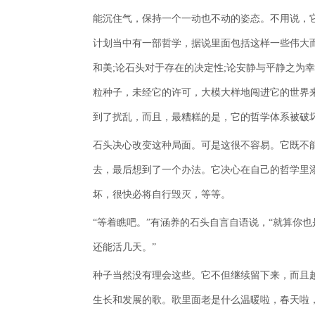
能沉住气，保持一个一动也不动的姿态。不用说，
计划当中有一部哲学，据说里面包括这样一些伟大
和美;论石头对于存在的决定性;论安静与平静之为
粒种子，未经它的许可，大模大样地闯进它的世界
到了扰乱，而且，最糟糕的是，它的哲学体系被破
石头决心改变这种局面。可是这很不容易。它既不
去，最后想到了一个办法。它决心在自己的哲学里
坏，很快必将自行毁灭，等等。
“等着瞧吧。”有涵养的石头自言自语说，“就算你
还能活几天。”
种子当然没有理会这些。它不但继续留下来，而且
生长和发展的歌。歌里面老是什么温暖啦，春天啦