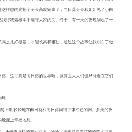
是这样想的光把个子长高就完事了，向日葵哥哥和姐姐见了小向
然我行我素根本不理睬大家的关。终于，有一天的夜晚刮起了一
长高是扎好根基，才能长高和粗壮，通过这个故事让我明白了做
日葵，这可真是向日葵的世界吆，就算是大人们也只能走在它们
蜘蛛……
次爬上来,轻轻地在向日葵和向日葵间结了张红色的网。多美的夜
的脸庞上幸福地想。
了。小蜘蛛飞快的爬到网上，哈哈。原来是提着灯笼的萤火虫弟