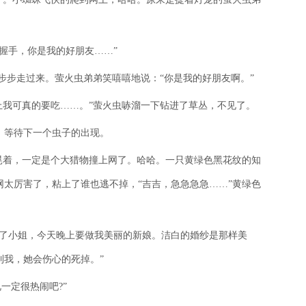
握手，你是我的好朋友……”
一步步走过来。萤火虫弟弟笑嘻嘻地说：“你是我的好朋友啊。”
上我可真的要吃……。”萤火虫哧溜一下钻进了草丛，不见了。
，等待下一个虫子的出现。
晃着，一定是个大猎物撞上网了。哈哈。一只黄绿色黑花纹的知
太厉害了，粘上了谁也逃不掉，“吉吉，急急急急……”黄绿色
知了小姐，今天晚上要做我美丽的新娘。洁白的婚纱是那样美
到我，她会伤心的死掉。”
一定很热闹吧?”