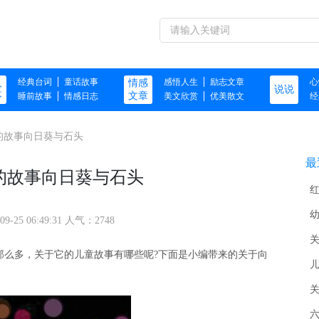
经典台词
童话故事
感悟人生
励志文章
心
人
情感
说说
事
文章
睡前故事
情感日志
美文欣赏
优美散文
经
的故事向日葵与石头
最
的故事向日葵与石头
09-25 06:49:31 人气：2748
那么多，关于它的儿童故事有哪些呢?下面是小编带来的关于向