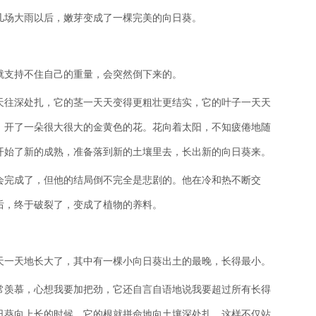
几场大雨以后，嫩芽变成了一棵完美的向日葵。
就支持不住自己的重量，会突然倒下来的。
天往深处扎，它的茎一天天变得更粗壮更结实，它的叶子一天天
，开了一朵很大很大的金黄色的花。花向着太阳，不知疲倦地随
开始了新的成熟，准备落到新的土壤里去，长出新的向日葵来。
会完成了，但他的结局倒不完全是悲剧的。他在冷和热不断交
后，终于破裂了，变成了植物的养料。
天一天地长大了，其中有一棵小向日葵出土的最晚，长得最小。
常羡慕，心想我要加把劲，它还自言自语地说我要超过所有长得
日葵向上长的时候，它的根就拼命地向土壤深处扎，这样不仅站