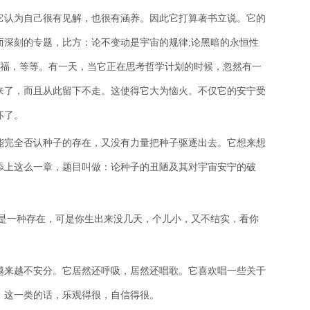
它认为自己很有见解，也很有涵养。因此它打算著书立说。它的
而深刻的专题，比方：论不变动是宇宙的规律;论黑暗的永恒性
幸福，等等。有一天，当它正在思考哲学计划的时候，忽然有一
来了，而且从此留下不走。这使得它大为恼火。不仅它的安宁受
坏了。
能完全否认种子的存在，又没有力量把种子驱逐出去。它想来想
添上这么一章，题目叫做：论种子的丑陋及其对宇宙安宁的破
也是一种存在，可是你生出来没几天，个儿小，又不结实，看你
越来越不安分。它居然还呼吸，居然还唱歌。它喜欢唱一些关于
，这一类的话，乐观得很，自信得很。