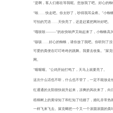
“是啊，客人们都在等我呢。您放我了吧。好心的蜘
“唉……快走吧。你太吵了，吵得我耳朵疼。”小蜘
可怕的咒语……天快亮了，还是赶紧把网补好吧。
“嘎吱吱———”的欢快响声又响起来了，小蜘蛛高
“咳咳……好心的蜘蛛，请你放了我吧。你听到了
可爱的粪便在叮叮咚咚的跳舞。我要去收集。”屎
网。
“喔喔喔。”公鸡开始打鸣了，天马上就要亮了。
这次什么话也不听，什么也不管了，一定不能放走
红通通的太阳很快就升起来，凉爽的风吹来了，向
梧桐树上的黄绿知了和红知了结婚了，婚礼非常热
一样飞来飞去。屎克螂把一个又一个滚圆滚圆的粪