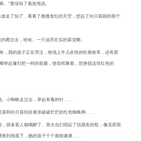
蛛。”黄绿知了着急地说。
蛛放走了知了，看看了微微发红的天空，想起了向日葵园的那个
兴的爬过去，哈哈。一只油亮壮实的屎克螂。
没有，我的孩子正在哭泣，牧场上牛儿欢快的吃着牧草，还有那
克螂举起像扫把一样的前腿，使劲挥舞着，想挣脱这张红色的
他。小蜘蛛走过去，举起有毒的针……
日葵和向日葵间挂着张破破烂烂的红色蜘蛛网……
闹，很多客人都喝醉了。萤火虫们唱起了找朋友的歌，像流星雨
球推到地底下，她的孩子个个都很健康……