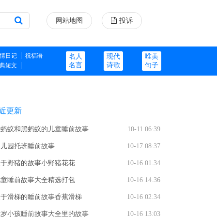
网站地图
投诉
情日记
祝福语
名人
现代
唯美
名言
诗歌
句子
典短文
近更新
红蚂蚁和黑蚂蚁的儿童睡前故事
10-11 06:39
幼儿园托班睡前故事
10-17 08:37
关于野猪的故事小野猪花花
10-16 01:34
儿童睡前故事大全精选打包
10-16 14:36
关于滑梯的睡前故事香蕉滑梯
10-16 02:34
六岁小孩睡前故事大全里的故事
10-16 13:03