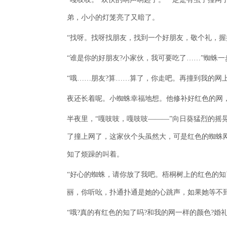
弟，小小的灯笼亮了又暗了。
“找呀。找呀找朋友，找到一个好朋友，敬个礼，握
“谁是你的好朋友?小家伙，我可要吃了……”蜘蛛
“哦……朋友?算……算了，你走吧。再撞到我的网
夜还长着呢。小蜘蛛幸福地想。他修补好红色的网
半夜里，“嘎吱吱，嘎吱吱———”向日葵猛烈的摇
了撞上网了，这家伙个头虽然大，可是红色的蜘蛛网
知了烦躁的叫着。
“好心的蜘蛛，请你放了我吧。梧桐树上的红色的
丽，你听吆，扑通扑通是她的心跳声，如果她等不
“哦?真的有红色的知了吗?和我的网一样的颜色?婚礼