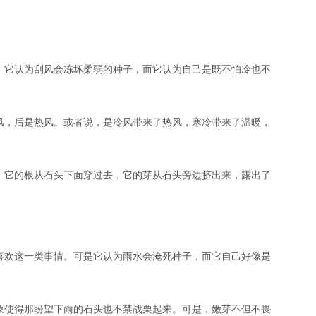
，它认为刮风会冻坏柔弱的种子，而它认为自己是既不怕冷也不
风，后是热风。或者说，是冷风带来了热风，寒冷带来了温暖，
。它的根从石头下面穿过去，它的芽从石头旁边挤出来，露出了
喜欢这一类事情。可是它认为雨水会淹死种子，而它自己好像是
象使得那盼望下雨的石头也不禁战栗起来。可是，嫩芽不但不畏