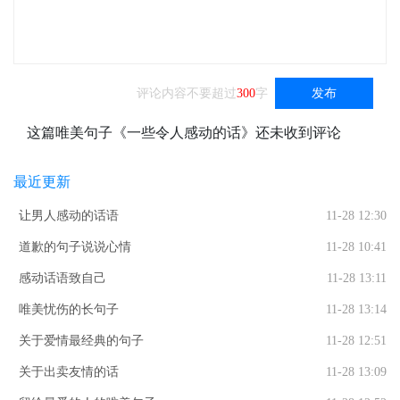
评论内容不要超过
300
字
发布
这篇唯美句子《一些令人感动的话》还未收到评论
最近更新
让男人感动的话语
11-28 12:30
道歉的句子说说心情
11-28 10:41
感动话语致自己
11-28 13:11
唯美忧伤的长句子
11-28 13:14
关于爱情最经典的句子
11-28 12:51
关于出卖友情的话
11-28 13:09