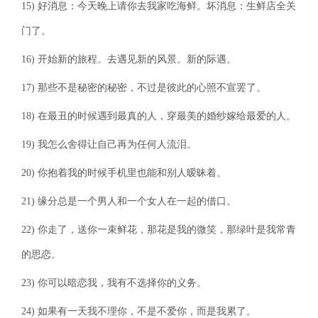
15) 好消息：今天晚上请你去我家吃海鲜。坏消息：生鲜店全关
门了。
16) 开始新的旅程。去遇见新的风景。新的际遇。
17) 那些不是秘密的秘密，不过是彼此的心照不宣罢了。
18) 在最丑的时候遇到最真的人，穿最美的婚纱嫁给最爱的人。
19) 我怎么舍得让自己再为任何人流泪。
20) 你抱着我的时候手机里也能和别人暧昧着。
21) 缘分总是一个男人和一个女人在一起的借口。
22) 你走了，送你一束鲜花，那花是我的微笑，那绿叶是我常青
的思恋。
23) 你可以暗恋我，我有不选择你的义务。
24) 如果有一天我不理你，不是不爱你，而是我累了。