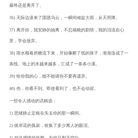
最终还是离开了。
36) 天际边滚来了团团乌云，一瞬间倾盆大雨，从天而降。
37) 离开你，我安静的抽离，不忍揭晓的剧情，我的泪流在心
里，学会放弃。
38) 雨水顺着房檐流下来，开始像断了线的珠子，渐渐连成了一
条线。地上的水越来越多，汇成了一条条小溪。
39) 给你我的心，能不能请你不要再遗弃。
40) 伤，你看不到。即使看到了，也不会动容。
一些令人感动的话精选：
1) 思绪静止定格在失去你的那一瞬间。
2) 彼岸花的孤寂，收集了多少离人的眼泪。
3) 对这感情的依赖，为何只剩下空白。