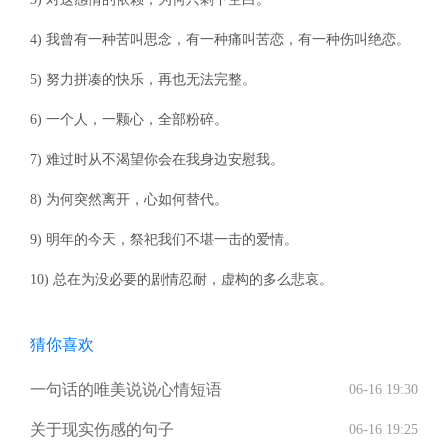
4) 我曾有一种苦叫思念，有一种痛叫苦恋，有一种伤叫绝恋。
5) 努力拼凑的快乐，再也无法完整。
6) 一个人，一颗心，全部粉碎。
7) 难过时从不渴望你会在我身边安慰我。
8) 为何突然离开，心如何替代。
9) 明年的今天，祭祀我们不堪一击的爱情。
10) 总在为没必要的剧情忍耐，虚构的多么悲哀。
猜你喜欢
一句话的唯美说说心情短语
06-16 19:30
关于现实伤感的句子
06-16 19:25