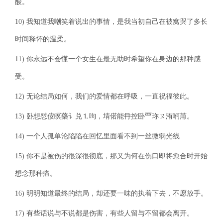
酸。
10) 我知道我嘲笑着说出的事情，是我当初自己在被窝哭了多长
时间释怀的温柔。
11) 你永远不会懂一个女生在最无助时希望你在身边的那种感
受。
12) 无论结局如何，我们的爱情都在呼吸，一直祝福彼此。
13) 卧想怼侒瞑藥讠兑⒈呴，埥偌能冄控卧覀珎ㄡ洧哬苚。
14) 一个人孤单沦陷陷在回忆里面看不到一丝微弱光线
15) 你不是被伤的很深很彻底，那又为何在伤口即将愈合时开始
想念那种痛。
16) 明明知道最终的结局，却还要一味的执着下去，不愿放手。
17) 有些话说与不说都是伤害，有些人留与不留都会离开。