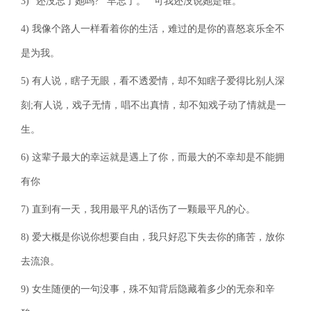
3) “还没忘了她吗?”“早忘了。”“可我还没说她是谁。”
4) 我像个路人一样看着你的生活，难过的是你的喜怒哀乐全不
是为我。
5) 有人说，瞎子无眼，看不透爱情，却不知瞎子爱得比别人深
刻;有人说，戏子无情，唱不出真情，却不知戏子动了情就是一
生。
6) 这辈子最大的幸运就是遇上了你，而最大的不幸却是不能拥
有你
7) 直到有一天，我用最平凡的话伤了一颗最平凡的心。
8) 爱大概是你说你想要自由，我只好忍下失去你的痛苦，放你
去流浪。
9) 女生随便的一句没事，殊不知背后隐藏着多少的无奈和辛