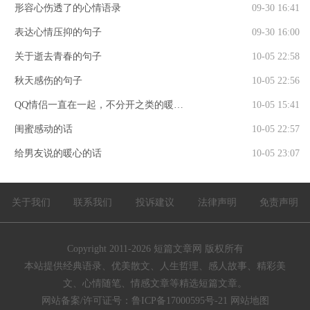
形容心伤透了的心情语录
09-30 16:41
表达心情压抑的句子
09-30 16:00
关于逝去青春的句子
10-05 22:58
秋天感伤的句子
10-05 22:56
QQ情侣一直在一起，不分开之类的暖心
10-05 15:41
话
闺蜜感动的话
10-05 22:57
给男友说的暖心的话
10-05 23:07
关于我们
联系我们
投诉建议
法律声明
免责声明
Copyright 2011-2026
短篇文章网
版权所有
本站提供经典语录、优美散文、人生哲理、感人故事、精彩美
文、心情随笔、情感文章等精选短篇文章。
网站备案/许可证号：
鲁ICP备17000595号-21
网站地图