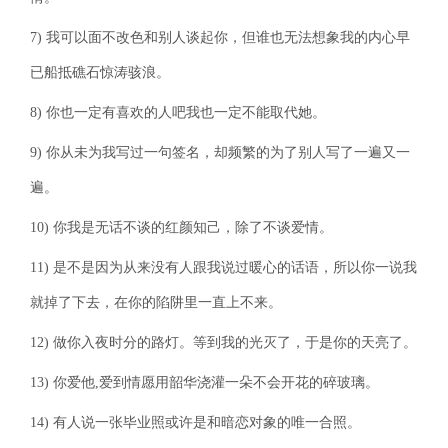
7) 我可以面不改色和别人谈起你，但谁也无法想象我的内心早
已船抵礁石惊涛骇浪。
8) 你也一定有喜欢的人吧我也一定不能取代她。
9) 你从未为我写过一句签名，却频繁的为了别人写了一遍又一
遍。
10) 你我是无话不谈的红颜知己，除了不谈爱情。
11) 是不是因为从来没有人跟我说过暖心的话语，所以你一说我
就掉了下去，在你的陷阱里一直上不来。
12) 做你入夜时分的路灯。等到我的光灭了，于是你的天亮了。
13) 你爱他,爱到情愿用韶华浇灌一朵不会开花的碎玻璃。
14) 有人说一张毕业照或许是和暗恋对象的唯一合照。