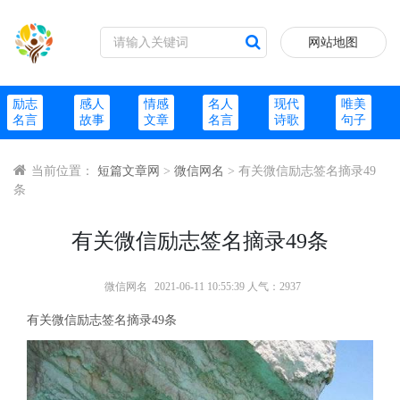
网站地图
励志
感人
情感
名人
现代
唯美
名言
故事
文章
名言
诗歌
句子
当前位置：
短篇文章网
>
微信网名
> 有关微信励志签名摘录49
条
有关微信励志签名摘录49条
微信网名
2021-06-11 10:55:39 人气：2937
有关微信励志签名摘录49条