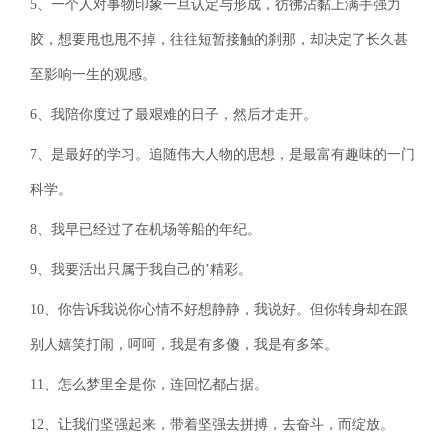
5、一个人对事物印象一旦认定与形成，彷彿沾黏上满手强力
胶，想要甩也甩不掉，往往短暂接触的刹那，却决定了长久甚
至影响一生的观感。
6、我陪你度过了最艰难的日子，然后才走开。
7、是最好的学习。追随伟大人物的思想，是最富有趣味的一门
科学。
8、我早已经过了在机场等船的年纪。
9、我要活出只属于我自己的’精彩。
10、你告诉我说你心情不好想静静，我说好。但你转身却在跟
别人嬉笑打闹，呵呵，我是有多傻，我是有多笨。
11、怎么梦里全是你，连回忆都占据。
12、让我们坚强起来，带着坚强去拼搏，去奋斗，而绽放。