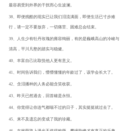
最容易受到外界的干扰而心生波澜。
38、即便残酷的现实已让我们泪流满面，即便生活已寸步难
行，请一定不要放弃，一切痛苦、困难总会结束。
39、人生少有牡丹玫瑰的雍容绚丽，有的是巍峨高山的冷峻与
清高，平川凡壑的踏实与稳健。
40、丰富自己比取悦他人更有意义。
41、时间告诉我们，懵懵懂懂的年龄过了，该学会长大了。
42、含泪播种的人务必能含笑收获。
43、昨天已然過去，回首確是永恒。
44、你觉得让你连气都喘不过的日子，其实挺挺就过去了。
45、来不及遗忘的变成了我的珍藏。
46、在林荫路上漫步不值得称颂，攀缘险峰才有真正的乐趣。