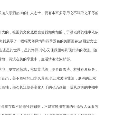
国抛头颅洒热血的仁人志士，拥有丰富多彩用之不竭取之不尽的
伟大的，祖国的文化底蕴也使我如痴如醉，于漪老师的往事依依
为我展示了一幅幅民俗风情和四季景色的美丽画卷;赵丽宏女士
走进星的世界，星的海洋;冰心又使我领略到现代诗的浪漫、随
神怡，沉浸在美的享受中，生活情趣浓浓郁郁。
草地，夏赏绿荷池，秋饮黄花酒，冬吟白雪诗。桂林春夏秋冬，
姿百态，美不胜收的山水风景画;长江水波澜壮阔，汹涌的江水
态画轴，那么长江便是变化万千的动态画轴，我从这美的事物中
不是董存瑞不怕牺牲炸碉堡，不是雷锋用有限的生命投入无限的