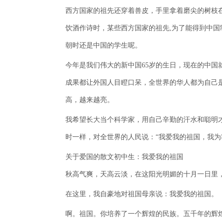
西方国家的祖先还穿着兽皮，手里拿着磨尖的树枝
饮酒作诗时，某些西方国家的祖先,为了能得到中国
朝时还是中国的学生呢。
今年是我们伟大的新中国65岁的生日，现在的中国
成果都让外国人目瞪口呆，全世界的华人都为自己
高，越来越亮。
我希望长大当个科学家，用自己辛勤的汗水和聪明才
时一样，对全世界的人民说：“我爱我的祖国，我为
关于爱国的散文初中生：我爱我的祖国
秋高气爽，天高云淡，在这阳光明媚的十月一日里
在这里，我自豪地对祖国母亲说：我爱我的祖国。
啊。祖国。你培养了一个辉煌的民族。五千年的辉