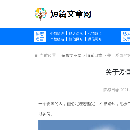
心情随笔
经典语录
心情短语
励志
感
名言
故
个性签名
情侣网名
微信网名
当前位置：
短篇文章网
>
情感日志
> 关于爱国的
关于爱
情感日志
2021-
一个爱国的人，他必定理想坚定，不曾退却，他会
迎参阅。