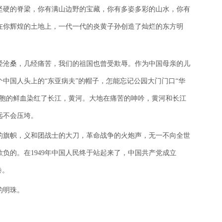
坚硬的脊梁，你有满山边野的宝藏，你有多姿多彩的山水，你有
在你辉煌的土地上，一代一代的炎黄子孙创造了灿烂的东方明
经沧桑，几经痛苦，我们的祖国也曾受欺辱。作为中国母亲的儿
中国人头上的“东亚病夫”的帽子，怎能忘记公园大门门口“华
同胞的鲜血染红了长江，黄河。大地在痛苦的呻吟，黄河和长江
远不会压垮。
的旗帜，义和团战士的大刀，革命战争的火炮声，无一不向全世
负的。在1949年中国人民终于站起来了，中国共产党成立
卷。
的明珠。