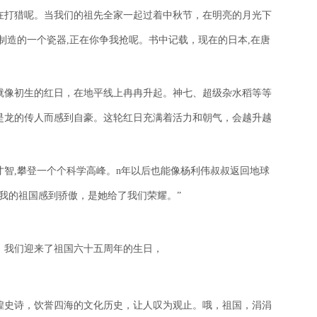
在打猎呢。当我们的祖先全家一起过着中秋节，在明亮的月光下
制造的一个瓷器,正在你争我抢呢。书中记载，现在的日本,在唐
就像初生的红日，在地平线上冉冉升起。神七、超级杂水稻等等
是龙的传人而感到自豪。这轮红日充满着活力和朝气，会越升越
智,攀登一个个科学高峰。n年以后也能像杨利伟叔叔返回地球
我的祖国感到骄傲，是她给了我们荣耀。”
，我们迎来了祖国六十五周年的生日，
煌史诗，饮誉四海的文化历史，让人叹为观止。哦，祖国，涓涓