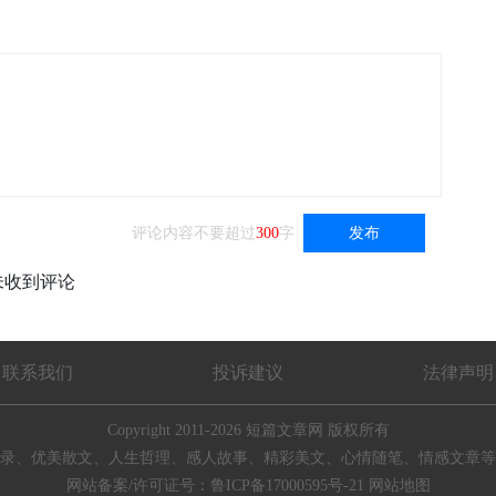
评论内容不要超过
300
字
发布
未收到评论
联系我们
投诉建议
法律声明
Copyright 2011-2026
短篇文章网
版权所有
录、优美散文、人生哲理、感人故事、精彩美文、心情随笔、情感文章等
网站备案/许可证号：
鲁ICP备17000595号-21
网站地图