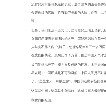
流贯的河川是你飘逸的长发，层峦耸翠的山岳是你
金碧辉煌的宫殿，你有勤劳勇敢的人民，你有……
珠。
但是，我们永远不会忘记，这可爱的土地上也有几
女我们怎能忘记圆明园的火光，怎能忘记扣在每一个
人与狗不得入内”的牌子，怎能忘记南京三十多万
在悲伤的哭泣。虽然历尽了万苦，但是中国人民永
虎门销烟揭开了中华儿女反侵略的序幕。太平天国
界表明：中国民族是不可侮辱的，中国人民是不好欺
了。“星星之火，可以燎原”。中国创造出崭新的画
这就是中国，这就是中华民族，这就是东方最璀璨
我爱我的祖国。