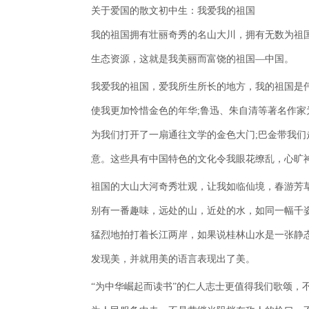
关于爱国的散文初中生：我爱我的祖国
我的祖国拥有壮丽奇秀的名山大川，拥有无数为祖
生态资源，这就是我美丽而富饶的祖国—中国。
我爱我的祖国，爱我所生所长的地方，我的祖国是
使我更加怜惜金色的年华;鲁迅、朱自清等著名作家
为我们打开了一扇通往文学的金色大门;巴金带我们
意。这些具有中国特色的文化令我眼花缭乱，心旷
祖国的大山大河奇秀壮观，让我如临仙境，春游芳
别有一番趣味，远处的山，近处的水，如同一幅千
猛烈地拍打着长江两岸，如果说桂林山水是一张静
发现美，并就用美的语言表现出了美。
“为中华崛起而读书”的仁人志士更值得我们歌颂，