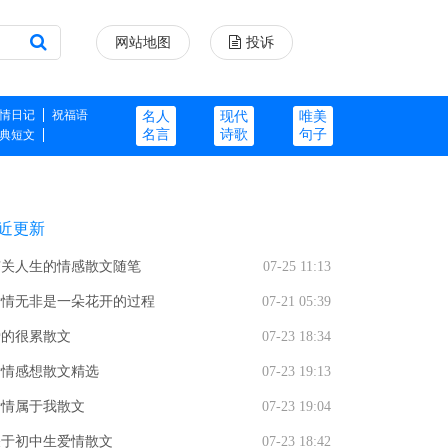
网站地图
投诉
情日记
祝福语
名人
现代
唯美
名言
诗歌
句子
典短文
近更新
有关人生的情感散文随笔
07-25 11:13
爱情无非是一朵花开的过程
07-21 05:39
爱的很累散文
07-23 18:34
爱情感想散文精选
07-23 19:13
爱情属于我散文
07-23 19:04
关于初中生爱情散文
07-23 18:42