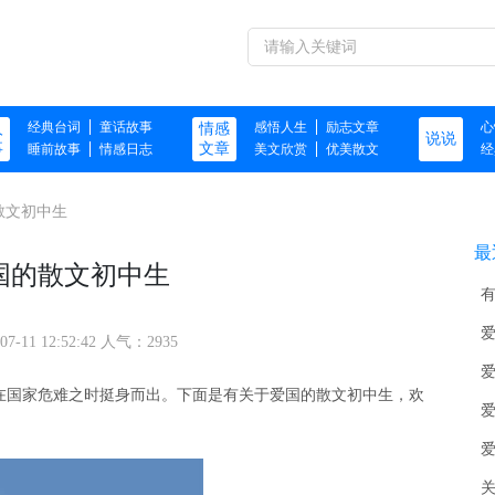
经典台词
童话故事
感悟人生
励志文章
心
人
情感
说说
事
文章
睡前故事
情感日志
美文欣赏
优美散文
经
散文初中生
最
国的散文初中生
07-11 12:52:42 人气：2935
在国家危难之时挺身而出。下面是有关于爱国的散文初中生，欢